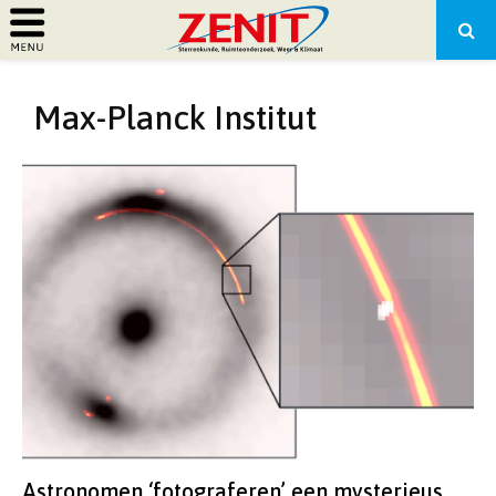
PRIMARY
Max-Planck Institut
MENU
Astronomen ‘fotograferen’ een mysterieus