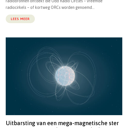
radiobronnen ontdekt die Odd Radio Circles – vreemde
radiocirkels – of kortweg ORCs worden genoemd...
LEES MEER
Uitbarsting van een mega-magnetische ster