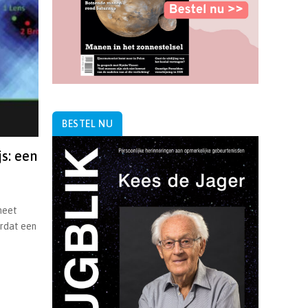
BESTEL NU
js: een
aneet
ordat een