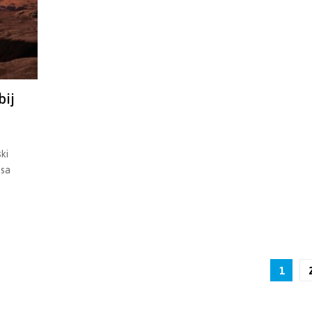
bij
ki
ssa
1