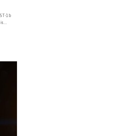
ST-1 b
....