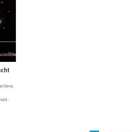
acht
actieve,
ld...