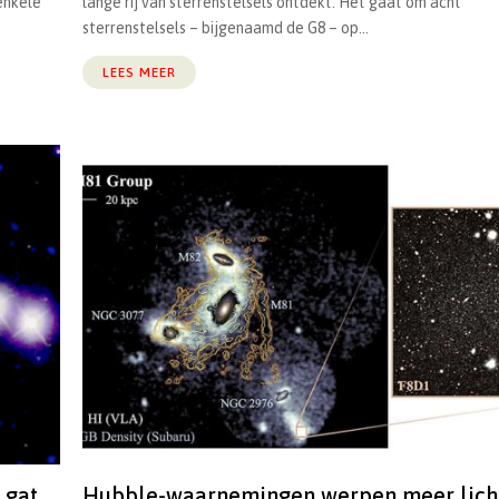
enkele
lange rij van sterrenstelsels ontdekt. Het gaat om acht
sterrenstelsels – bijgenaamd de G8 – op...
LEES MEER
 gat
Hubble-waarnemingen werpen meer lich