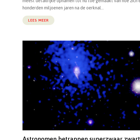
meest detailrijke opnamen tot nu toe gemaakt van hoe zich 
honderden miljoenen jaren na de oerknal...
LEES MEER
Astronomen betrappen superzwaar zwart