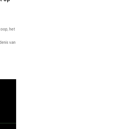
oop, het
denis van