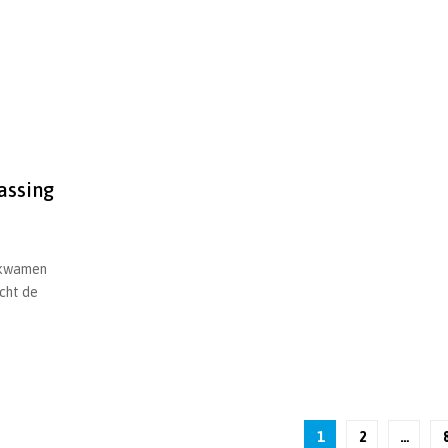
assing
 kwamen
cht de
1
2
…