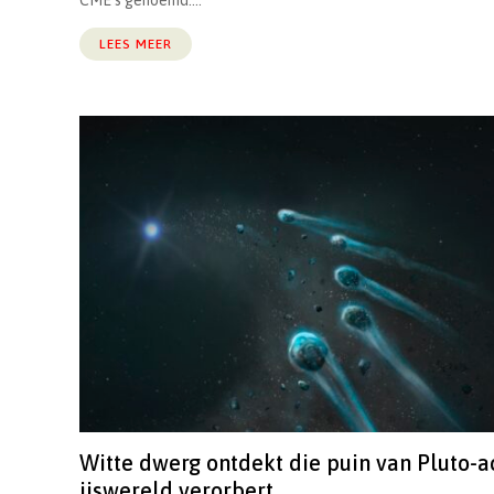
CME’s genoemd....
LEES MEER
Witte dwerg ontdekt die puin van Pluto-a
ijswereld verorbert