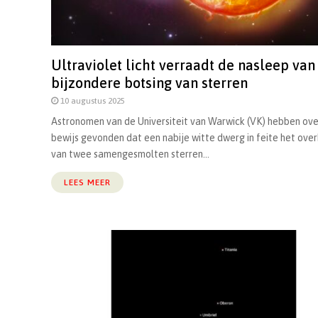
Ultraviolet licht verraadt de nasleep van
bijzondere botsing van sterren
10 augustus 2025
Astronomen van de Universiteit van Warwick (VK) hebben ov
bewijs gevonden dat een nabije witte dwerg in feite het overbl
van twee samengesmolten sterren...
LEES MEER