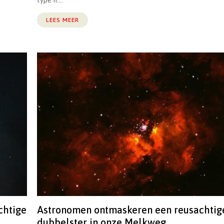
type II....
LEES MEER
chtige
Astronomen ontmaskeren een reusachtig
dubbelster in onze Melkweg