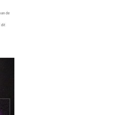
van de
 dit