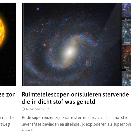
ze zon
Ruimtetelescopen ontsluieren stervende 
die in dicht stof was gehuld
16 oktober 2025
 ruimte
Rode superreuzen zijn zware sterren die zich in hun laatste
ortweg
levensfase bevinden en uiteindelijk exploderen als supernov