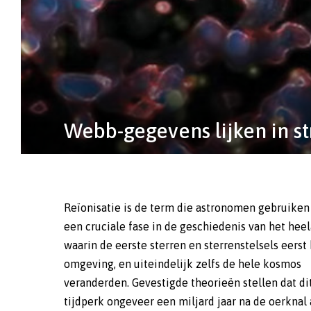
Webb-gegevens lijken in s
Reïonisatie is de term die astronomen gebruiken
zogeheten Lyman-alfabos. Beide stellen astronom
een cruciale fase in de geschiedenis van het heel
staat om te berekenen hoeveel waterstof tijdens
waarin de eerste sterren en sterrenstelsels eerst
reïonisatie is getransformeerd en hoeveel ene
omgeving, en uiteindelijk zelfs de hele kosmos
daarvoor nodig was. Webb trekt deze ‘kosmische
veranderden. Gevestigde theorieën stellen dat di
boekhouding’ nu in twijfel. Met deze ruimtetelescoo
tijdperk ongeveer een miljard jaar na de oerknal a
kunnen astronomen dieper het heelal in kijken da