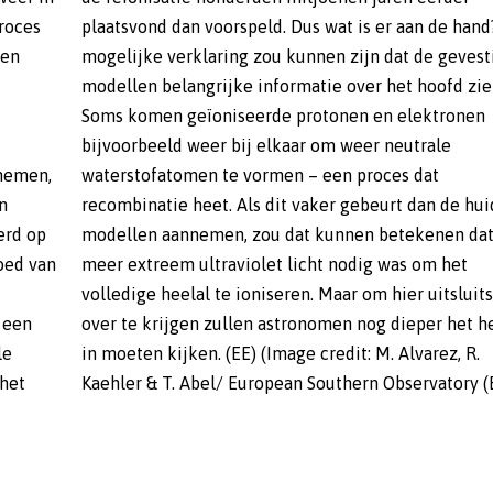
roces
d? Een
nen
gde
rnemen,
s dat
n
ge
erd op
dat er
oed van
om het
 een
eelal
le
R.
 het
Kaehler & T. Abel/ European Southern Observatory (