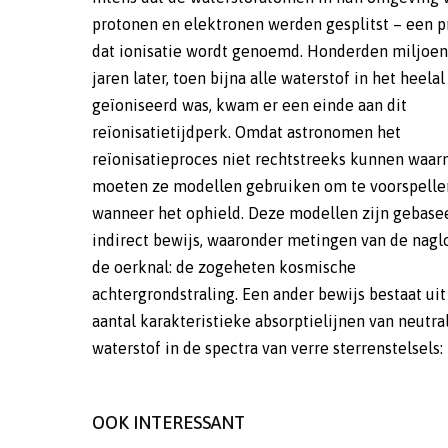
protonen en elektronen werden gesplitst – een p
plaatsvond dan voorspeld. Dus wat is er aan de han
dat ionisatie wordt genoemd. Honderden miljoe
mogelijke verklaring zou kunnen zijn dat de gevesti
jaren later, toen bijna alle waterstof in het heelal
modellen belangrijke informatie over het hoofd zien.
geïoniseerd was, kwam er een einde aan dit
Soms komen geïoniseerde protonen en elektronen
reïonisatietijdperk. Omdat astronomen het
bijvoorbeeld weer bij elkaar om weer neutrale
reïonisatieproces niet rechtstreeks kunnen waa
waterstofatomen te vormen – een proce
moeten ze modellen gebruiken om te voorspelle
recombinatie heet. Als dit vaker gebeurt dan de huidi
wanneer het ophield. Deze modellen zijn gebase
modellen aannemen, zou dat kunnen betekenen 
indirect bewijs, waaronder metingen van de nagl
meer extreem ultraviolet licht nodig was 
de oerknal: de zogeheten kosmische
volledige heelal te ioniseren. Maar om hier uitsluitsel
achtergrondstraling. Een ander bewijs bestaat uit
over te krijgen zullen astronomen nog dieper het h
aantal karakteristieke absorptielijnen van neutra
in moeten kijken. (EE) (Image credit: M. Alvarez, 
waterstof in de spectra van verre sterrenstelsels:
OOK INTERESSANT