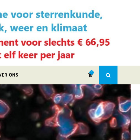
0
VER ONS