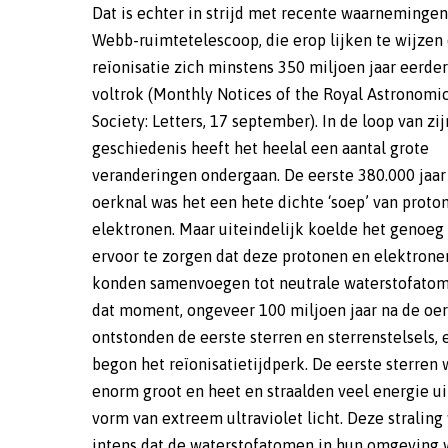
Dat is echter in strijd met recente waarnemingen
te voren, en dit levert de nodige verrassingen o
Webb-ruimtetelescoop, die erop lijken te wijzen 
onverwacht grote aantallen sterrenstelsels die e
reïonisatie zich minstens 350 miljoen jaar eerder
ultraviolette straling uitzenden. Het zijn er zoveel, dat
voltrok (Monthly Notices of the Royal Astronomi
deze heldere sterrenstelsels op zichzelf al in staat z
Society: Letters, 17 september). In de loop van zij
om het heelal te ioniseren. En dat gooit de hel
geschiedenis heeft het heelal een aantal grote
boekhouding van het reïonisatietijdperk in de war. ‘Als
veranderingen ondergaan. De eerste 380.000 jaar
je blindelings zou vertrouwen op de gegevens van
oerknal was het een hete dichte ‘soep’ van proto
zou je tot de conclusie komen dat de reïonisatie 5
elektronen. Maar uiteindelijk koelde het genoeg
650 miljoen jaar na de oerknal is geëindigd, in plaa
ervoor te zorgen dat deze protonen en elektrone
de 1 miljard jaar waar we nu van uitgaan,’
konden samenvoegen tot neutrale waterstofatom
astronoom Julian Muñoz van de University of T
dat moment, ongeveer 100 miljoen jaar na de oer
Austin (VS) en hoofdauteur van het artikel in M
ontstonden de eerste sterren en sterrenstelsels, 
‘Maar als dit waar zou zijn, zouden de kosmisc
begon het reïonisatietijdperk. De eerste sterren
achtergrondstraling en het Lyman-alfabos er a
enorm groot en heet en straalden veel energie ui
uitzien. Een en ander staat dus op gespannen vo
vorm van extreem ultraviolet licht. Deze straling
elkaar.’ Met andere woorden: het is onwaarschijnl
intens dat de waterstofatomen in hun omgeving 
de reïonisatie honderden miljoenen jaren 