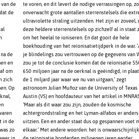
 van de
p, zoals
dat de
xtreem
cal
ijn
n
e
 na de
 Webb,
nen en
50 tot
 af om
ts van
n zich
 zegt
en. Op
exas in
knal,
NRAS.
en
he
 waren
nders
t in de
et met
 was zo
ijk dat
weer in
eerder