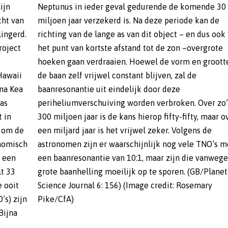
ijn
 30
cht van
kan de
ingerd.
 ook van
roject
rgrote
Hawaii
al de
na Kea
 deze
as
o’n
t in
over
n om de
ens de
onomisch
O’s met
s een
e hun
lt 33
etary
 ooit
emary
s) zijn
Pike/CfA)
Bijna