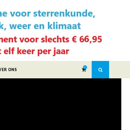
0
VER ONS