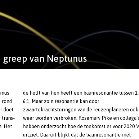
te greep van Neptunus
unus
1 tot
p rond
door
r doet.
en ook
 trans-
lega’s
e. Het
0 VN40