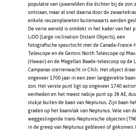
populatie van ijswerelden die dichter bij de zon z
Neptunus in ieder geval gedurende de komende
ontstaan, maar al snel daarna door de zwaartekra
miljoen jaar verzekerd is. Na deze periode 
enkele reuzenplaneten buitenwaarts werden gesl
richting van de lange as van dit object – en dus
De verre wereld is ontdekt in het kader van het p
het punt van kortste afstand tot de zon –ove
LiDO (Large inclination Distant Objects), een
hoeken gaan verdraaien. Hoewel de vorm en grootte van
fotografische speurtocht met de Canada-France-
de baan zelf vrijwel constant blijven, z
Telescope en de Gemini North Telescope op Mau
baanresonantie uit eindelijk door
(Hawaii) en de Magellan Baade-telescoop op de L
periheliumverschuiving worden verbroken. Over z
Campanas-sterrenwacht in Chili. Het object draai
300 miljoen jaar is de kans hierop fifty-fifty, maar 
ongeveer 1700 jaar in een zeer langgerekte baa
een miljard jaar is het vrijwel zeker. Volg
zon. Het verste punt ligt op ongeveer 1740 astr
astronomen zijn er waarschijnlijk nog vele TN
eenheden en het meest nabije punt op 38 AE, du
een baanresonantie van 10:1, maar zijn die vanweg
stukje buiten de baan van Neptunus. Zijn baan he
grote baanhelling moeilijk op te sporen. (GB/Plan
graden op het baanvlak van Neptunus. Vele van de
Science Journal 6: 156) (Image credit: Ros
weggeslingerde trans-Neptunische objecten (TNO’
in de greep van Neptunus gebleven of gekomen. 