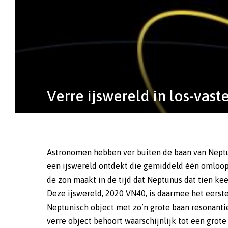
Verre ijswereld in los-vas
Astronomen hebben ver buiten de baan van Nept
de helft van hen heeft een baanresonantie tussen 1:
een ijswereld ontdekt die gemiddeld één omloo
6:1. Maar zo’n resonantie kan 
de zon maakt in de tijd dat Neptunus dat tien kee
zwaartekrachtstoringen van de reuzenplanet
Deze ijswereld, 2020 VN40, is daarmee het eerste
weer worden verbroken. Rosemary Pike en col
Neptunisch object met zo’n grote baan resonanti
hebben onderzocht hoe de toekomst er voor 202
verre object behoort waarschijnlijk tot een grote
uitziet. Daaruit blijkt dat de baanresonantie met