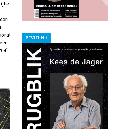
rijke
 een
n
ional
BESTEL NU
 een
704)