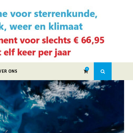
0
VER ONS