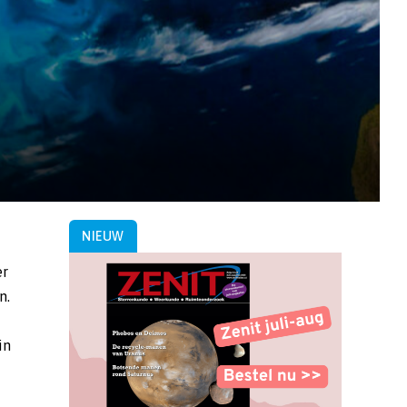
NIEUW
er
n.
in