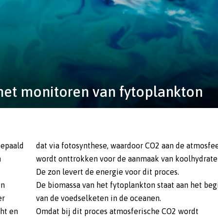
het monitoren van fytoplankton
bepaald
dat via fotosynthese, waardoor CO2 aan de atmosfe
n
wordt onttrokken voor de aanmaak van koolhydrate
De zon levert de energie voor dit proces.
en
De biomassa van het fytoplankton staat aan het beg
er
van de voedselketen in de oceanen.
cht en
Omdat bij dit proces atmosferische CO2 wordt