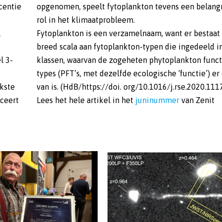
centie
opgenomen, speelt fytoplankton tevens een belang
rol in het klimaatprobleem.
l
Fytoplankton is een verzamelnaam, want er bestaat
breed scala aan fytoplankton-typen die ingedeeld i
l 3-
klassen, waarvan de zogeheten phytoplankton funct
types (PFT’s, met dezelfde ecologische ‘functie’) er
jkste
van is. (HdB/https://doi. org/10.1016/j.rse.2020.111
uceert
Lees het hele artikel in het
juninummer
van Zenit