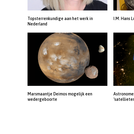
Topsterrenkundige aan het werk in
I.M. Hans L
Nederland
Marsmaantje Deimos mogelijk een
Astronomen
wedergeboorte
‘satelliete