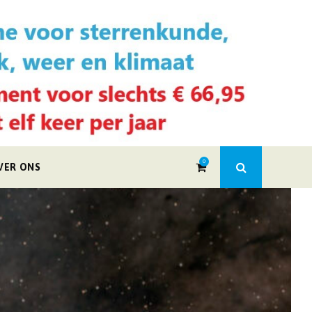
0
VER ONS