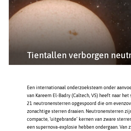
Tientallen verborgen neut
Een internationaal onderzoeksteam onder aanvo
betekent dat er geen massa-overdracht plaatsvin
van Kareem El-Badry (Caltech, VS) heeft naar het 
de neutronensterren geen waarneembare st
21 neutronensterren opgespoord die om evenzov
uitzenden. ‘Dit zijn de eerste neutronensterren
zonachtige sterren draaien. Neutronensterren zij
enkel dankzij hun zwaartekracht zijn ontdekt,’ aldus
compacte, ‘uitgebrande’ kernen van zware sterre
Badry. De ontdekking komt als een verrassing, 
een supernova-explosie hebben ondergaan. Van z
niet duidelijk is hoe een ontplofte ster na