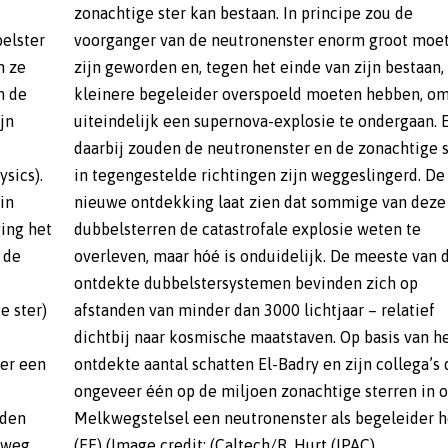
elster
moeten
n ze
, de
n de
, om
jn
En
sics).
rd. De
in
ze
ging het
ten te
 de
 de
e ster)
latief
ter een
a’s dat
nden
eft.
wweg
(EE) (Image credit: (Caltech/R. Hurt (IPAC)