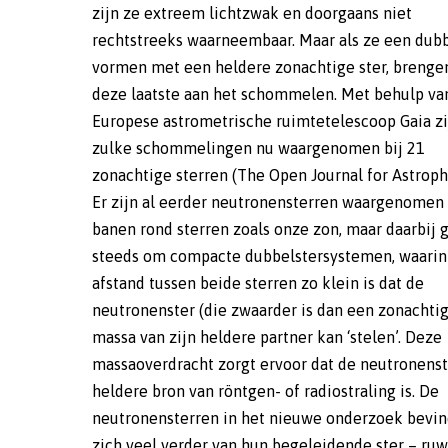
zijn ze extreem lichtzwak en doorgaans niet
zonachtige ster kan bestaan. In principe zou de
rechtstreeks waarneembaar. Maar als ze een dubb
voorganger van de neutronenster enorm groot 
vormen met een heldere zonachtige ster, brenge
zijn geworden en, tegen het einde van zijn bestaan
deze laatste aan het schommelen. Met behulp va
kleinere begeleider overspoeld moeten hebben
Europese astrometrische ruimtetelescoop Gaia zi
uiteindelijk een supernova-explosie te ondergaan. 
zulke schommelingen nu waargenomen bij 21
daarbij zouden de neutronenster en de zonachtige ster
zonachtige sterren (The Open Journal for Astrophy
in tegengestelde richtingen zijn weggeslinge
Er zijn al eerder neutronensterren waargenomen 
nieuwe ontdekking laat zien dat sommige van de
banen rond sterren zoals onze zon, maar daarbij 
dubbelsterren de catastrofale explosie we
steeds om compacte dubbelstersystemen, waarin
overleven, maar hóé is onduidelijk. De meeste van
afstand tussen beide sterren zo klein is dat de
ontdekte dubbelstersystemen bevinden zich op
neutronenster (die zwaarder is dan een zonachtig
afstanden van minder dan 3000 lichtjaar – re
massa van zijn heldere partner kan ‘stelen’. Deze
dichtbij naar kosmische maatstaven. Op basis van het nu
massaoverdracht zorgt ervoor dat de neutronens
ontdekte aantal schatten El-Badry en zijn colleg
heldere bron van röntgen- of radiostraling is. De
ongeveer één op de miljoen zonachtige sterren in ons
neutronensterren in het nieuwe onderzoek bevi
Melkwegstelsel een neutronenster als begeleider he
zich veel verder van hun begeleidende ster – ru