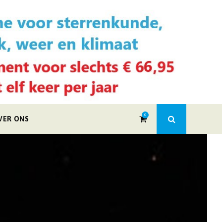
0
VER ONS