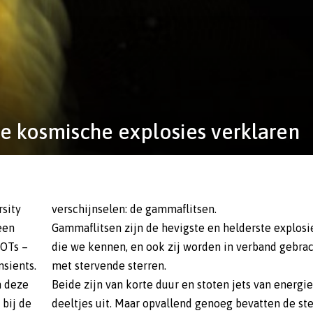
 kosmische explosies verklaren
rsity
verschijnselen: de gammaflitsen.
een
Gammaflitsen zijn de hevigste en helderste explosi
BOTs –
die we kennen, en ook zij worden in verband gebra
nsients.
met stervende sterren.
n deze
Beide zijn van korte duur en stoten jets van energie
bij de
deeltjes uit. Maar opvallend genoeg bevatten de st