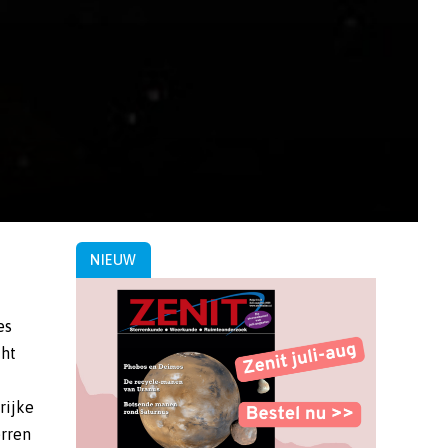
NIEUW
es
cht
rijke
erren