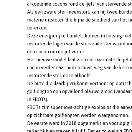
afkoelende cocons rond de ‘jets’ van stervende st
Als een zware ster ineenstort, kan hij twee bunde
materie uitstoten die bijna de snelheid van het li
bereiken.
Deze energierijke bundels komen in botsing met
instortende lagen van de stervende ster waardoor
een cocon om de jet vormt.
Het nieuwe model laat zien dat naarmate de jet 
cocon verder naar buiten duwt, weg van de kern 
instortende ster, deze afkoelt.
De hitte die daarbij vrijkomt, vertoont op optisch
golflengten een opvallend blauwe gloed (vandaar 
in FBOTs).
FBOTs zijn supernova-achtige explosies die aanv
op zichtbare golflengten werden waargenomen.
De eerste werd in 2018 opgemerkt en voorlopig i
teller blijven steken bij vijf. Dat er zo weinig FB