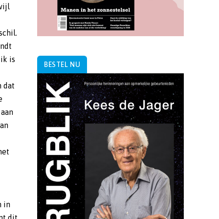
ijl
chil.
indt
ik is
BESTEL NU
n dat
e
 aan
kan
het
 in
t dit