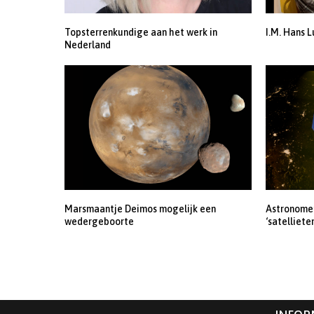
Topsterrenkundige aan het werk in
I.M. Hans L
Nederland
Marsmaantje Deimos mogelijk een
Astronomen
wedergeboorte
‘satelliete