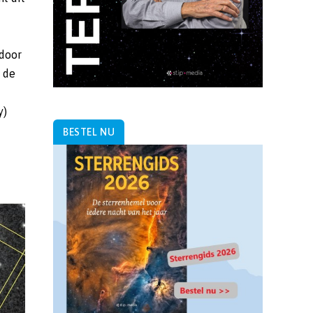
 door
 de
y)
BESTEL NU