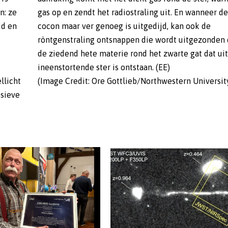
n: ze
gas op en zendt het radiostraling uit. En wanneer de
id en
cocon maar ver genoeg is uitgedijd, kan ook de
röntgenstraling ontsnappen die wordt uitgezonden
de ziedend hete materie rond het zwarte gat dat uit
ineenstortende ster is ontstaan. (EE)
llicht
(Image Credit: Ore Gottlieb/Northwestern Universit
osieve