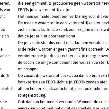
erren.
die een gammaflits produceren geen waterstof, terw
ls van
FBOTs juist waterstofrijk zijn.
cht
Het nieuwe model biedt een verklaring voor dit vers
De meeste waterstof in een waterstofrijke ster bev
 de
zich in diens buitenste schil, een laag die dermate d
 zich
dat de jet er niet doorheen komt.
De jet zal de ster dus nooit echt kunnen verlaten, e
de
is de reden waarom er geen gammaflits optreedt. D
van de
verpieterende jet draagt echter al zijn energie over
de cocon, de enige component die wél aan de ster 
e
ontsnappen.
de ‘B’
De cocon, die waterstof bevat, zou dan de bron van 
karakteristieke FBOT-licht zijn. FBOTs zenden niet
ankelijk
alleen helder zichtbaar licht uit, maar ook radio- en
röntgenstraling.
s de
Ook dat kan het model verklaren. Wanneer de cocon
OTs
aanraking komt met het dicht gas rond de ster, warm