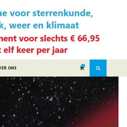
0
VER ONS