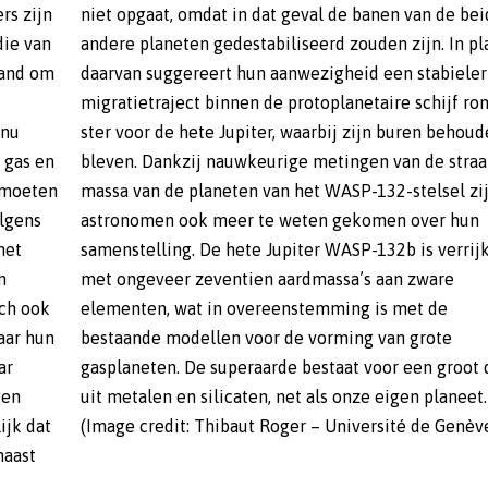
rs zijn
e beide
die van
 plaats
tand om
abieler
 nu
den
 gas en
raal en
e moeten
zijn de
olgens
r hun
het
jkt
n
e
sch ook
et de
aar hun
 grote
ar
el
gen
EE)
ijk dat
(Image credit: Thibaut Roger – Université de Genèv
naast