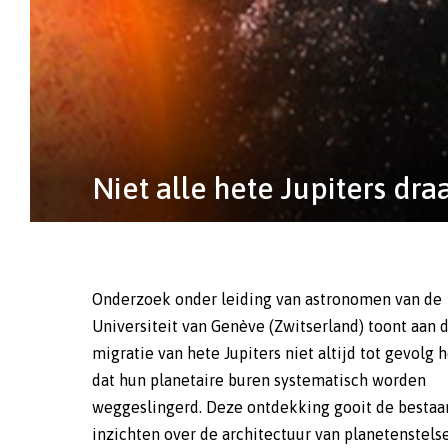
Niet alle hete Jupiters dra
Onderzoek onder leiding van astronomen van de
een hete Jupiter (WASP-132b) ook een superaarde (die
Universiteit van Genève (Zwitserland) toont aan 
nog dichter bij de ster staat dan de hete Jupiter) 
migratie van hete Jupiters niet altijd tot gevolg 
veel verder naar buiten gelegen reuzenplaneet be
dat hun planetaire buren systematisch worden
Hete Jupiters hebben dus blijkbaar niet altijd het rijk
weggeslingerd. Deze ontdekking gooit de besta
alleen. Dit betekent dat het standaardscenario va
inzichten over de architectuur van planetenstels
verstorende migratie van hete Jupiters naar hun s