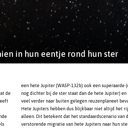
aien in hun eentje rond hun ster
dat de
en een
heeft
vat.
ande
n de
els
ter