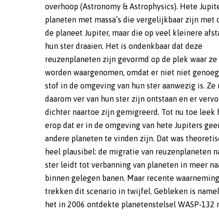
overhoop (Astronomy & Astrophysics). Hete Jupite
niet opgaat, omdat in dat geval de banen van d
planeten met massa’s die vergelijkbaar zijn met 
andere planeten gedestabiliseerd zouden zijn. In
de planeet Jupiter, maar die op veel kleinere afs
daarvan suggereert hun aanwezigheid een st
hun ster draaien. Het is ondenkbaar dat deze
migratietraject binnen de protoplanetaire schijf rond de
reuzenplaneten zijn gevormd op de plek waar ze
ster voor de hete Jupiter, waarbij zijn buren behou
worden waargenomen, omdat er niet niet genoeg
bleven. Dankzij nauwkeurige metingen van de st
stof in de omgeving van hun ster aanwezig is. Z
massa van de planeten van het WASP-132-stelsel 
daarom ver van hun ster zijn ontstaan en er verv
astronomen ook meer te weten gekomen ove
dichter naartoe zijn gemigreerd. Tot nu toe leek 
samenstelling. De hete Jupiter WASP-132b is verri
erop dat er in de omgeving van hete Jupiters gee
met ongeveer zeventien aardmassa’s aan zwar
andere planeten te vinden zijn. Dat was theoreti
elementen, wat in overeenstemming is m
heel plausibel: de migratie van reuzenplaneten n
bestaande modellen voor de vorming van
ster leidt tot verbanning van planeten in meer na
gasplaneten. De superaarde bestaat voor een groot de
binnen gelegen banen. Maar recente waarnemin
uit metalen en silicaten, net als onze eigen planeet. (
trekken dit scenario in twijfel. Gebleken is namel
het in 2006 ontdekte planetenstelsel WASP-132 