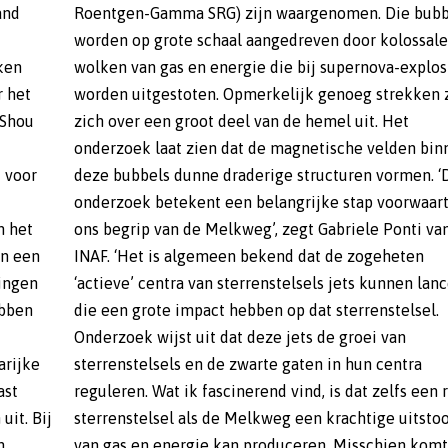
and
els
ken
sies
r het
en ze
-Shou
. Het
t voor
 ‘Dit
m het
n het
an een
heten
dingen
ceren,
ebben
lsel.
arijke
entra
ast
tig
uit. Bij
itstoot
n
t