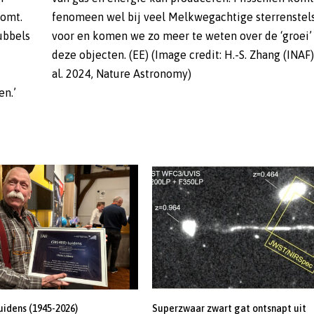
komt.
lsels
ubbels
i’ van
al. 2024, Nature Astronomy)
en.’
uidens (1945-2026)
Superzwaar zwart gat ontsnapt uit