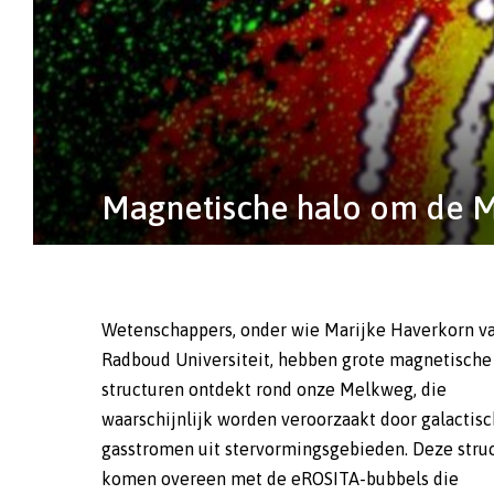
Magnetische halo om de Me
Wetenschappers, onder wie Marijke Haverkorn v
Daarmee is aangetoond dat deze magnetische v
Radboud Universiteit, hebben grote magnetische
zijn ontstaan door de vorming van de bubbels. Met dit
structuren ontdekt rond onze Melkweg, die
resultaat kunnen de onderzoekers ook iets zeggen over
waarschijnlijk worden veroorzaakt door galactis
het ontstaan van de zogeheten eROSITA-bubbels, 
gasstromen uit stervormingsgebieden. Deze stru
door de eROSITA-satelliet (een röntgentelesco
komen overeen met de eROSITA-bubbels die
boord van de Russisch-Duitse ruimtemissie Spectr-