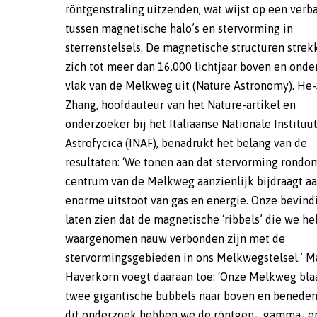
röntgenstraling uitzenden, wat wijst op een verb
Roentgen-Gamma SRG) zijn waargenomen. Die bubb
tussen magnetische halo’s en stervorming in
worden op grote schaal aangedreven door kolossale
sterrenstelsels. De magnetische structuren strek
wolken van gas en energie die bij supernova-explo
zich tot meer dan 16.000 lichtjaar boven en onde
worden uitgestoten. Opmerkelijk genoeg strekk
vlak van de Melkweg uit (Nature Astronomy). He
zich over een groot deel van de hemel uit
Zhang, hoofdauteur van het Nature-artikel en
onderzoek laat zien dat de magnetische velden binnen
onderzoeker bij het Italiaanse Nationale Instituu
deze bubbels dunne draderige structuren vormen.
Astrofycica (INAF), benadrukt het belang van de
onderzoek betekent een belangrijke stap voorwaarts in
resultaten: ‘We tonen aan dat stervorming rondo
ons begrip van de Melkweg’, zegt Gabriele Ponti va
centrum van de Melkweg aanzienlijk bijdraagt a
INAF. ‘Het is algemeen bekend dat de zoge
enorme uitstoot van gas en energie. Onze bevin
‘actieve’ centra van sterrenstelsels jets kunnen lan
laten zien dat de magnetische ‘ribbels’ die we h
die een grote impact hebben op dat sterrenste
waargenomen nauw verbonden zijn met de
Onderzoek wijst uit dat deze jets de groei van
stervormingsgebieden in ons Melkwegstelsel.’ M
sterrenstelsels en de zwarte gaten in hun c
Haverkorn voegt daaraan toe: ‘Onze Melkweg bla
reguleren. Wat ik fascinerend vind, is dat zelfs een rus
twee gigantische bubbels naar boven en beneden 
sterrenstelsel als de Melkweg een krachtige u
dit onderzoek hebben we de röntgen-, gamma- e
van gas en energie kan produceren. Misschien komt di