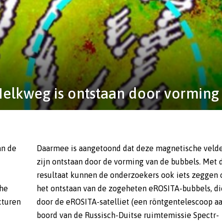
lkweg is ontstaan door vorming 
an de
elden
che
die
cturen
op aan