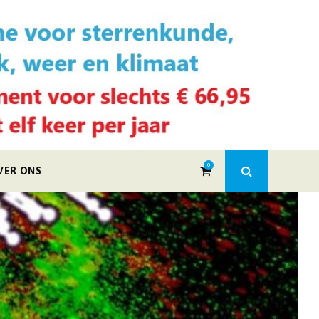
0
VER ONS