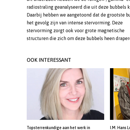
radiostraling geanalyseerd die uit deze bubbels 
fenomeen wel bij veel Melkwegachtige sterrenste
Daarbij hebben we aangetoond dat de grootste b
voor en komen we zo meer te weten over de ‘groe
het gevolg zijn van intense stervorming. Deze
deze objecten. (EE) (Image credit: H.-S. Zhang (INAF) et
stervorming zorgt ook voor grote magnetische
structuren die zich om deze bubbels heen draper
OOK INTERESSANT
Topsterrenkundige aan het werk in
I.M. Hans L