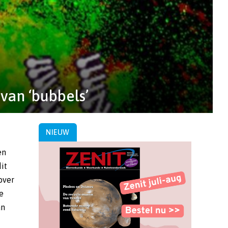
van ‘bubbels’
NIEUW