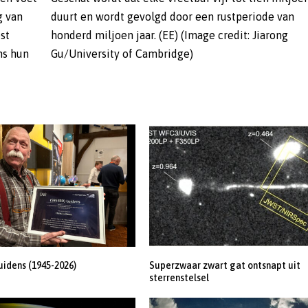
g van
 van
st
ng
ns hun
Gu/University of Cambridge)
uidens (1945-2026)
Superzwaar zwart gat ontsnapt uit
sterrenstelsel