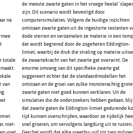
aar na
chten
armee
tempo
t
-
e totale
int. De
tmaakt.
te gat
okale
n het
t van
grote
ng.
 de
het
jkt
miet.
 heel
r, niet-
rusten.
nen voet
oen jaar