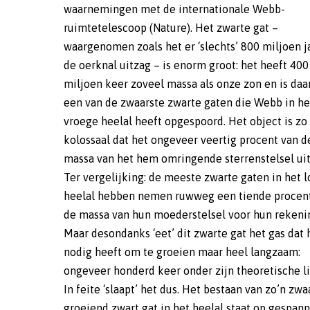
waarnemingen met de internationale Webb-
de meeste zwarte gaten in het vroege heelal ’slapend’
ruimtetelescoop (Nature). Het zwarte gat –
zijn. Dit scenario wordt bevestigd door
waargenomen zoals het er ‘slechts’ 800 miljoen j
computersimulaties. Volgens de huidige inzi
de oerknal uitzag – is enorm groot: het heeft 400
ontstaan zwarte gaten uit de ingestorte restanten van
miljoen keer zoveel massa als onze zon en is da
dode sterren en verzamelen ze materie in een 
een van de zwaarste zwarte gaten die Webb in he
dat wordt begrensd door de zogeheten Eddington
vroege heelal heeft opgespoord. Het object is zo
limiet, waarbij de druk die straling op materie uitoefent
kolossaal dat het ongeveer veertig procent van d
de zwaartekracht van het zwarte gat overw
massa van het hem omringende sterrenstelsel ui
enorme omvang van dit specifieke zwar
Ter vergelijking: de meeste zwarte gaten in het l
suggereert echter dat de standaardmodelle
heelal hebben nemen ruwweg een tiende procen
ontstaan en de groei van zulke monsterachtig 
de massa van hun moederstelsel voor hun rekeni
zwarte gaten niet goed kunnen verklaren. Uit
Maar desondanks ‘eet’ dit zwarte gat het gas dat 
simulaties die de onderzoekers hebben gedaan, bli
nodig heeft om te groeien maar heel langzaam:
dat zwarte gaten de Eddington-limiet gedurende korte
ongeveer honderd keer onder zijn theoretische li
tijd kunnen overschrijden, waardoor ze tijdelijk
In feite ‘slaapt’ het dus. Het bestaan van zo’n zwaa
snel groeien, om vervolgens langdurig uit te 
groeiend zwart gat in het heelal staat op gespan
Geschat wordt dat elke vreetbui vijf tot tien milj