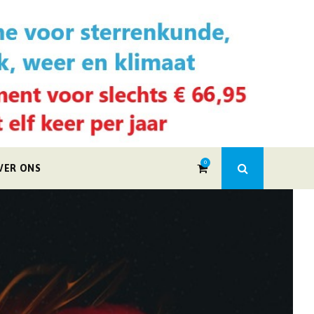
0
VER ONS