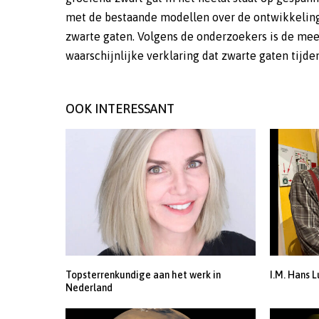
met de bestaande modellen over de ontwikkelin
duurt en wordt gevolgd door een rustperiode
zwarte gaten. Volgens de onderzoekers is de mee
honderd miljoen jaar. (EE) (Image credit: Jiaro
waarschijnlijke verklaring dat zwarte gaten tijde
OOK INTERESSANT
Topsterrenkundige aan het werk in
I.M. Hans L
Nederland