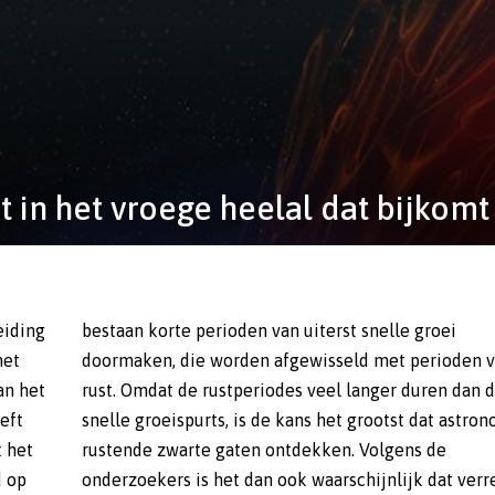
t in het vroege heelal dat bijkomt
eiding
groei
het
van
an het
dan de
eft
omen
t het
s de
d op
eweg