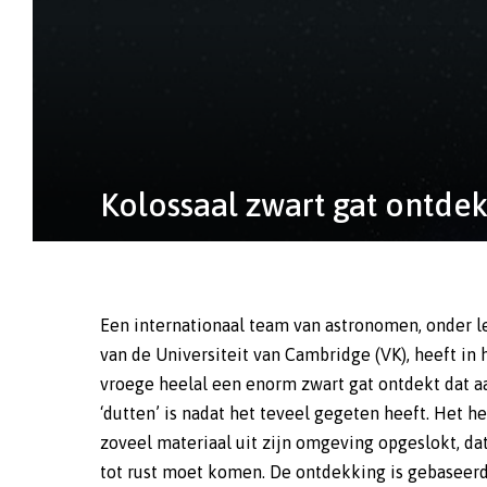
Kolossaal zwart gat ontdek
Een internationaal team van astronomen, onder l
bestaan korte perioden van uiterst snelle 
van de Universiteit van Cambridge (VK), heeft in 
doormaken, die worden afgewisseld met perioden 
vroege heelal een enorm zwart gat ontdekt dat a
rust. Omdat de rustperiodes veel langer duren 
‘dutten’ is nadat het teveel gegeten heeft. Het he
snelle groeispurts, is de kans het grootst dat astron
zoveel materiaal uit zijn omgeving opgeslokt, da
rustende zwarte gaten ontdekken. Volgen
tot rust moet komen. De ontdekking is gebaseer
onderzoekers is het dan ook waarschijnlijk dat verr