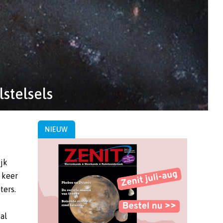
lstelsels
NIEUW
ijk
f keer
sters.
al