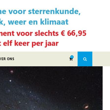
0
VER ONS