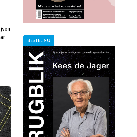
ijven
aar
BESTEL NU