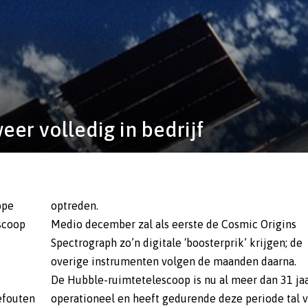
er volledig in bedrijf
ope
optreden.
scoop
Medio december zal als eerste de Cosmic Origins
Spectrograph zo’n digitale ‘boosterprik’ krijgen; de
overige instrumenten volgen de maanden daarna.
De Hubble-ruimtetelescoop is nu al meer dan 31 ja
efouten
operationeel en heeft gedurende deze periode tal 