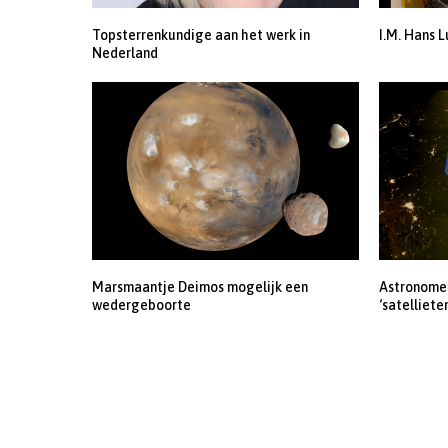
Topsterrenkundige aan het werk in
I.M. Hans L
Nederland
Marsmaantje Deimos mogelijk een
Astronomen
wedergeboorte
‘satelliete