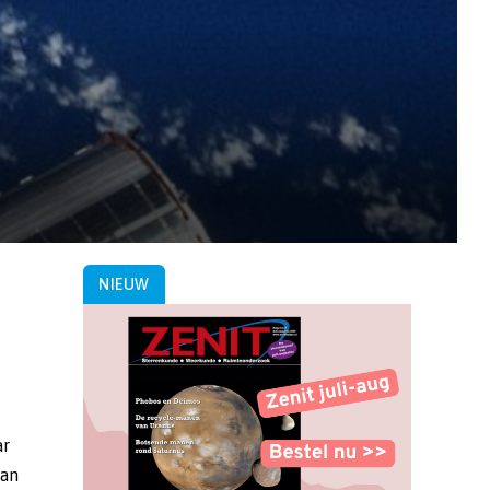
NIEUW
ar
van