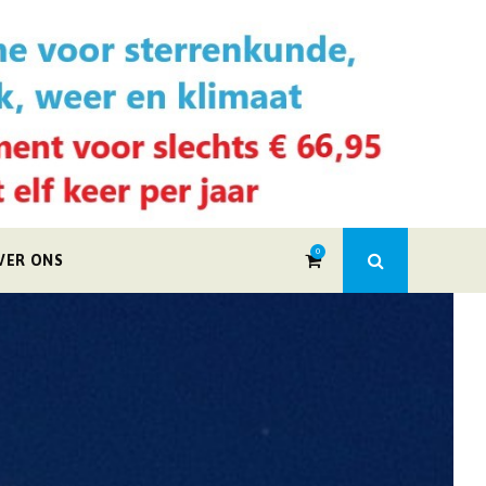
0
VER ONS