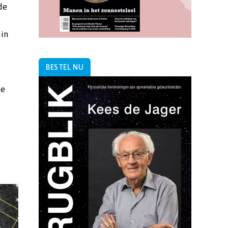
de
 in
BESTEL NU
de