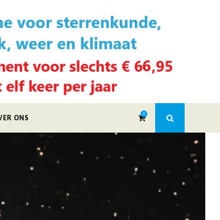
0
VER ONS