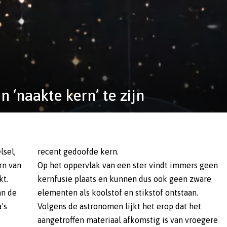
n ‘naakte kern’ te zijn
lsel,
recent gedoofde kern.
rn van
Op het oppervlak van een ster vindt immers geen
kt.
kernfusie plaats en kunnen dus ook geen zware
an de
elementen als koolstof en stikstof ontstaan.
’s
Volgens de astronomen lijkt het erop dat het
aangetroffen materiaal afkomstig is van vroegere