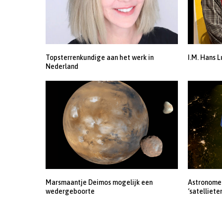
Topsterrenkundige aan het werk in
I.M. Hans L
Nederland
Marsmaantje Deimos mogelijk een
Astronomen
wedergeboorte
‘satelliete