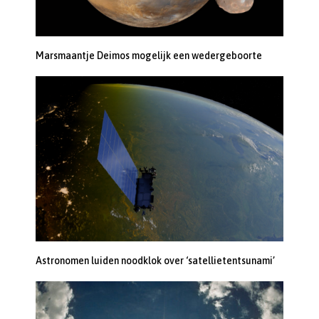
Marsmaantje Deimos mogelijk een wedergeboorte
Astronomen luiden noodklok over ‘satellietentsunami’