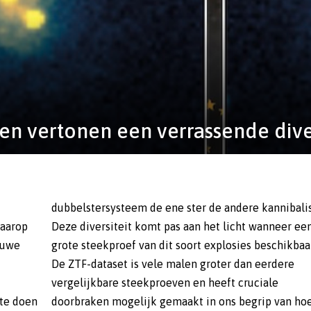
n vertonen een verrassende diver
waarop
er een
euwe
r is.
 te doen
van hoe