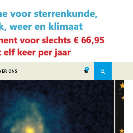
0
VER ONS