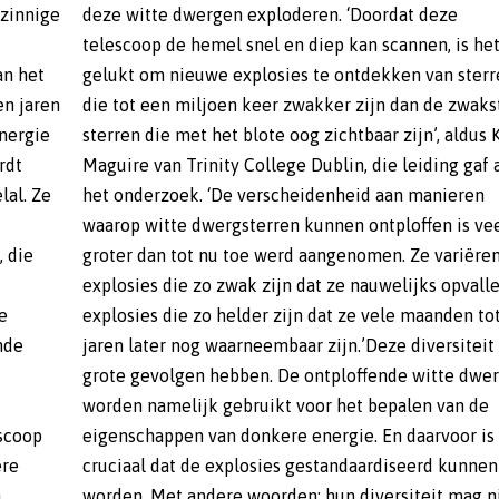
mzinnige
t deze
an het
terren
en jaren
zwakste
energie
us Kate
rdt
aan
lal. Ze
nieren
, die
n van
e
ot
nde
 kan
escoop
is het
ere
nen
n
t