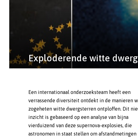
Exploderende witte dwerge
Een internationaal onderzoeksteam heeft een
dubbelstersysteem de ene ster de andere kannibaliseert.
verrassende diversiteit ontdekt in de manieren 
Deze diversiteit komt pas aan het licht wanne
zogeheten witte dwergsterren ontploffen. Dit ni
grote steekproef van dit soort explosies beschikbaa
inzicht is gebaseerd op een analyse van bijna
De ZTF-dataset is vele malen groter dan eerdere
vierduizend van deze supernova-explosies, die
vergelijkbare steekproeven en heeft cruciale
astronomen in staat stellen om afstandmetingen
doorbraken mogelijk gemaakt in ons begrip 