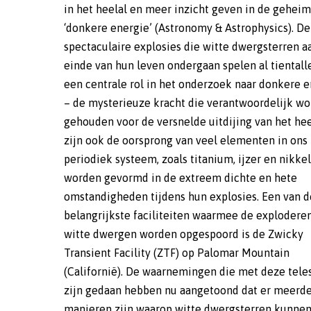
in het heelal en meer inzicht geven in de gehei
deze witte dwergen exploderen. ‘Doorda
‘donkere energie’ (Astronomy & Astrophysics). De
telescoop de hemel snel en diep kan scannen, is het
spectaculaire explosies die witte dwergsterren a
gelukt om nieuwe explosies te ontdekken van s
einde van hun leven ondergaan spelen al tientall
die tot een miljoen keer zwakker zijn dan de 
een centrale rol in het onderzoek naar donkere 
sterren die met het blote oog zichtbaar zijn’, ald
– de mysterieuze kracht die verantwoordelijk wo
Maguire van Trinity College Dublin, die leiding gaf 
gehouden voor de versnelde uitdijing van het hee
het onderzoek. ‘De verscheidenheid aan ma
zijn ook de oorsprong van veel elementen in ons
waarop witte dwergsterren kunnen ontploffen is veel
periodiek systeem, zoals titanium, ijzer en nikkel
groter dan tot nu toe werd aangenomen. Ze variëre
worden gevormd in de extreem dichte en hete
explosies die zo zwak zijn dat ze nauwelijks opvallen tot
omstandigheden tijdens hun explosies. Een van d
explosies die zo helder zijn dat ze vele maanden t
belangrijkste faciliteiten waarmee de explodere
jaren later nog waarneembaar zijn.’Deze diversiteit
witte dwergen worden opgespoord is de Zwicky
grote gevolgen hebben. De ontploffende witte dwergen
Transient Facility (ZTF) op Palomar Mountain
worden namelijk gebruikt voor het bepalen van de
(Californië). De waarnemingen die met deze tel
eigenschappen van donkere energie. En daarvoor 
zijn gedaan hebben nu aangetoond dat er meerd
cruciaal dat de explosies gestandaardiseerd kun
manieren zijn waarop witte dwergsterren kunne
worden. Met andere woorden: hun diversiteit mag nie