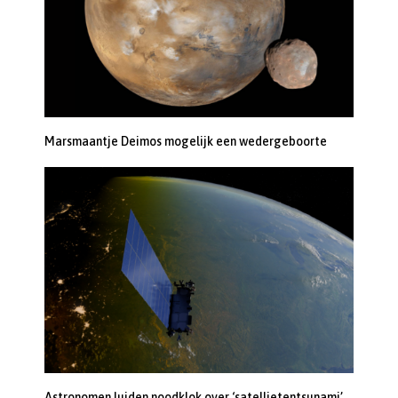
Marsmaantje Deimos mogelijk een wedergeboorte
Astronomen luiden noodklok over ‘satellietentsunami’