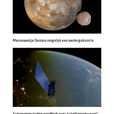
Marsmaantje Deimos mogelijk een wedergeboorte
Astronomen luiden noodklok over ‘satellietentsunami’