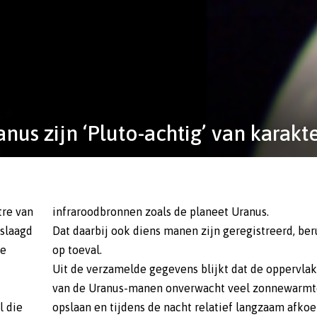
us zijn ‘Pluto-achtig’ van karakt
tre van
infraroodbronnen zoals de planeet Uranus.
eslaagd
Dat daarbij ook diens manen zijn geregistreerd, ber
te
op toeval.
Uit de verzamelde gegevens blijkt dat de oppervla
van de Uranus-manen onverwacht veel zonnewarmt
l die
opslaan en tijdens de nacht relatief langzaam afkoe