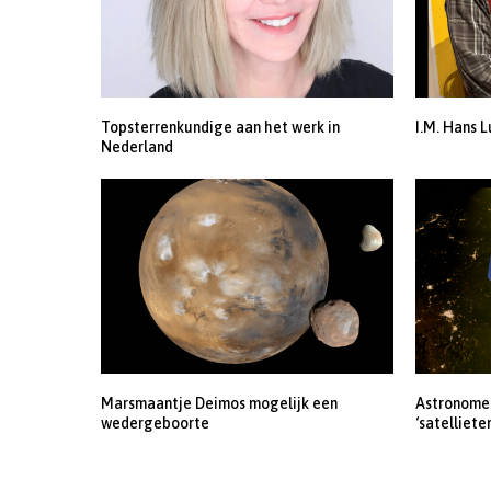
Topsterrenkundige aan het werk in
I.M. Hans L
Nederland
Marsmaantje Deimos mogelijk een
Astronomen
wedergeboorte
‘satelliete