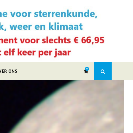
0
VER ONS