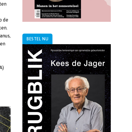
ten
p de
ken.
anus,
BESTEL NU
ten
A)