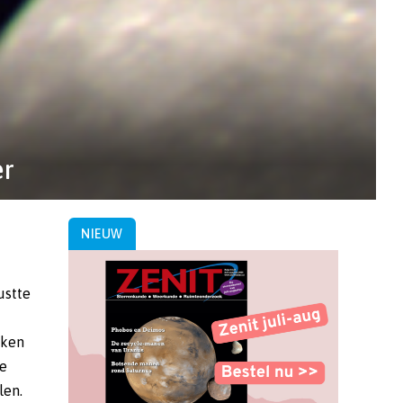
er
NIEUW
ustte
kken
e
len.