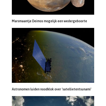
Marsmaantje Deimos mogelijk een wedergeboorte
Astronomen luiden noodklok over ‘satellietentsunami’