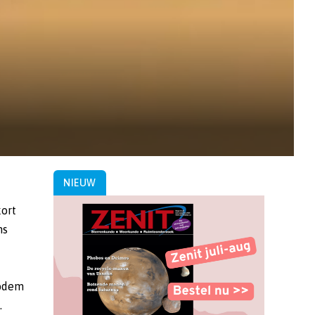
NIEUW
kort
ns
bodem
.