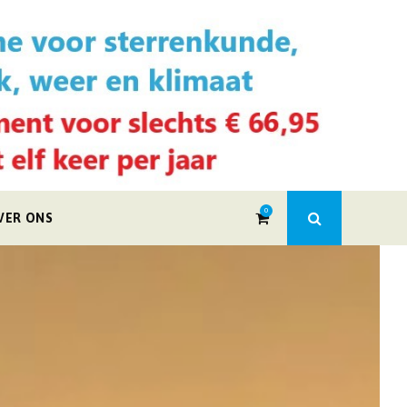
0
VER ONS