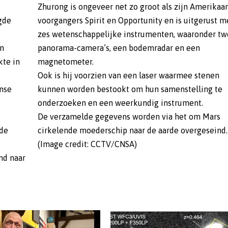
Zhurong is ongeveer net zo groot als zijn Amerikaa
gde
voorgangers Spirit en Opportunity en is uitgerust m
zes wetenschappelijke instrumenten, waaronder t
en
panorama-camera’s, een bodemradar en een
kte in
magnetometer.
Ook is hij voorzien van een laser waarmee stenen
anse
kunnen worden bestookt om hun samenstelling te
onderzoeken en een weerkundig instrument.
De verzamelde gegevens worden via het om Mars
nde
cirkelende moederschip naar de aarde overgeseind.
(Image credit: CCTV/CNSA)
md naar