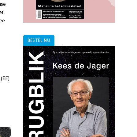
nse
et
wee
BESTEL NU
 (EE)