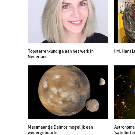
Topsterrenkundige aan het werk in
I.M. Hans L
Nederland
Marsmaantje Deimos mogelijk een
Astronomen
wedergeboorte
‘satelliete