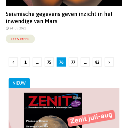
Seismische gegevens geven inzicht in het
inwendige van Mars
24 juli 2021
LEES MEER
Berichten
1
…
75
76
77
…
82
paginering
NIEUW