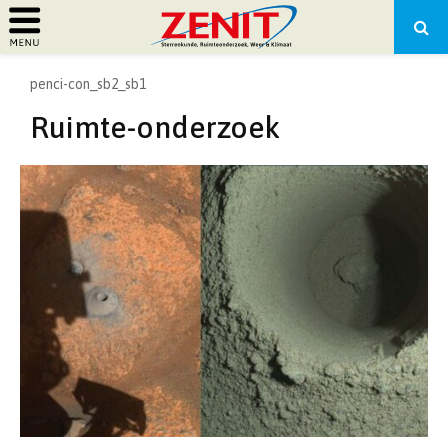
PRIMARY
penci-con_sb2_sb1
MENU
Ruimte-onderzoek