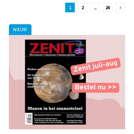
Berichten
1
2
…
24
paginering
NIEUW