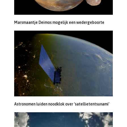
Marsmaantje Deimos mogelijk een wedergeboorte
Astronomen luiden noodklok over ‘satellietentsunami’