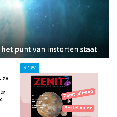
et punt van instorten staat
NIEUW
witte
lot.
re