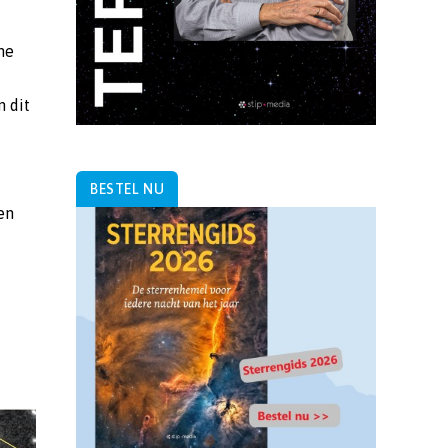
ine
n dit
BESTEL NU
en