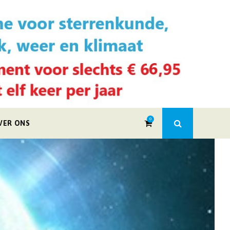
0
VER ONS