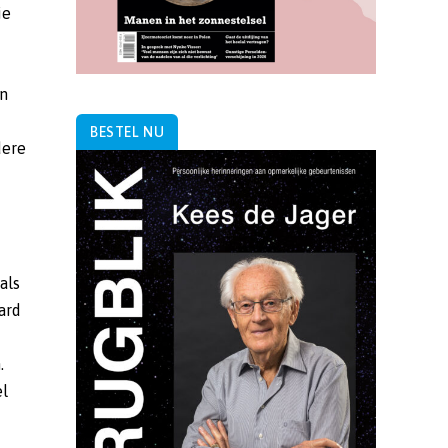
ie
in
BESTEL NU
dere
als
ard
.
el