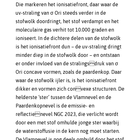
Die markeren het ionisatiefront, daar waar de
uv-straling van σ Ori steeds verder in de
stofwolk doordringt, het stof verdampt en het
moleculaire gas verhit tot 10.000 graden en
ioniseert. In de dichtere delen van de stofwolk
is het ionisatiefront dun – de uv-straling dringt
minder diep in de stofwolk door – en ontstaan
er onder invloed van de stralingsdruk van σ
Ori concave vormen, zoals de paardenkop. Daar
waar de stofwolk ijler is, is het ionisatiefront
dikker en vormen zich convexe structuren. De
helderste ‘ster’ tussen de Vlamnevel en de
Paardenkopnevel is de emissie- en
reflectienevel NGC 2023, die verlicht wordt
door een met stof omhulde jonge ster waarbij
de waterstoffusie in de kern nog moet starten.
De Vlamnevel is nog deels omhuld door het stof