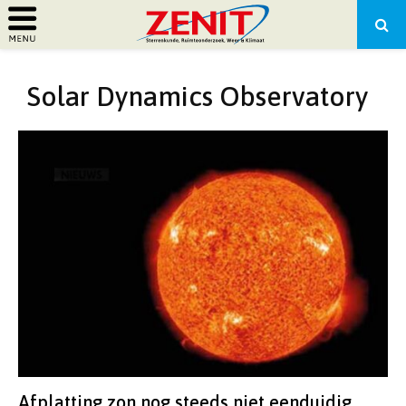
PRIMARY
Solar Dynamics Observatory
MENU
Afplatting zon nog steeds niet eenduidig