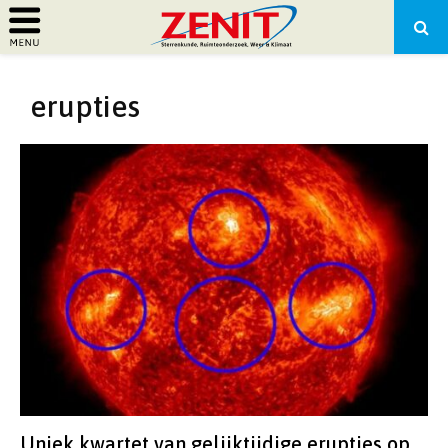
PRIMARY
erupties
MENU
Uniek kwartet van gelijktijdige erupties op