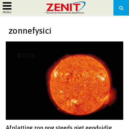
PRIMARY
zonnefysici
MENU
Afplatting zon nog steeds niet eenduidig