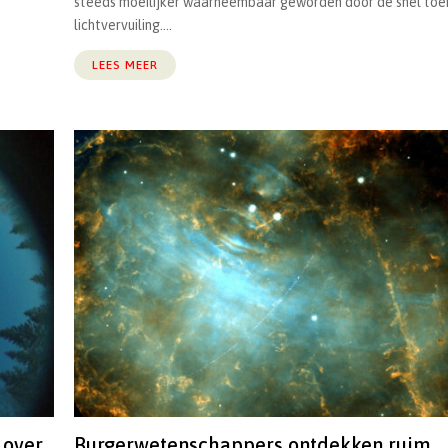
steeds moeilijker waarneembaar geworden door de snel t
lichtvervuiling....
LEES MEER
 over
Burgerwetenschappers ontdekken ruim