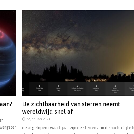
maan?
De zichtbaarheid van sterren neemt
wereldwijd snel af
22 januari 2023
en
dwergster
de afgelopen twaalf jaar zijn de sterren aan de nachtelijke