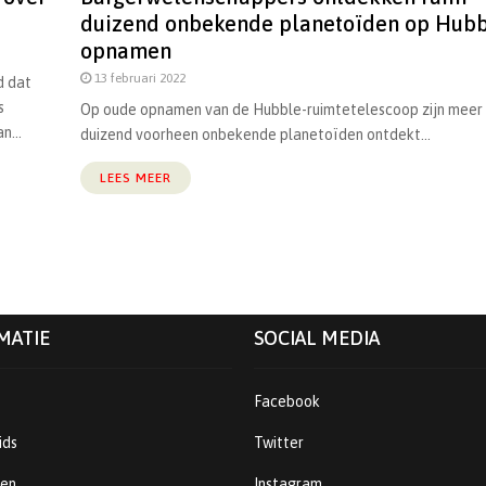
duizend onbekende planetoïden op Hubb
opnamen
13 februari 2022
d dat
s
Op oude opnamen van de Hubble-ruimtetelescoop zijn meer
n...
duizend voorheen onbekende planetoïden ontdekt...
LEES MEER
MATIE
SOCIAL MEDIA
Facebook
ids
Twitter
ren
Instagram