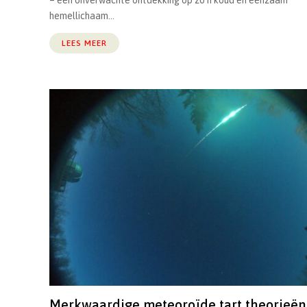
– een onverwachte ontdekking op zo’n koud en eenzaam
hemellichaam...
LEES MEER
Merkwaardige meteoroïde tart theorieën