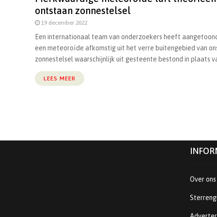
ontstaan zonnestelsel
19 december 2022
Een internationaal team van onderzoekers heeft aangetoon
een meteoroïde afkomstig uit het verre buitengebied van on
zonnestelsel waarschijnlijk uit gesteente bestond in plaats va
LEES MEER
INFOR
Over ons
Sterreng
Adverte