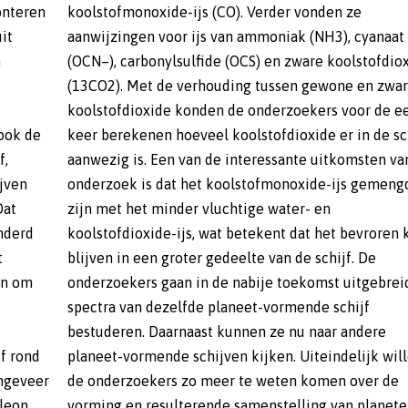
it
at
k
e
 ook de
 schijf
f,
et
nderd
en kan
t
e
en om
idere
f rond
willen
ongeveer
over de
eleon
eten,