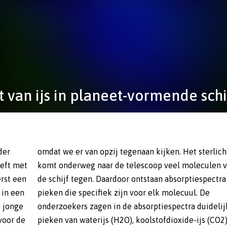
t van ijs in planeet-vormende schi
der
cht
eeft met
len van
rst een
ctra met
 in een
ul. De
n jonge
elijke
 voor de
CO2) en