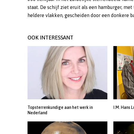
staat. De schijf ziet eruit als een hamburger, met twee
planetoïden en kometen. (EE) (Image Credit: HST, JWST,
heldere vlakken, gescheiden door een donkere ba
OOK INTERESSANT
Topsterrenkundige aan het werk in
I.M. Hans L
Nederland