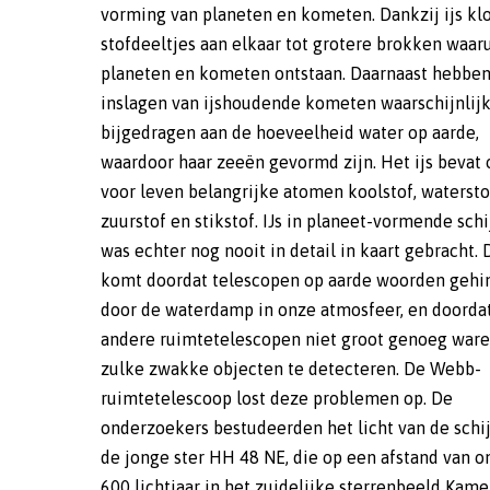
vorming van planeten en kometen. Dankzij ijs klonteren
koolstofmonoxide-ijs (CO). Verder vonden ze
stofdeeltjes aan elkaar tot grotere brokken waaru
aanwijzingen voor ijs van ammoniak (NH3), cyana
planeten en kometen ontstaan. Daarnaast hebben
(OCN–), carbonylsulfide (OCS) en zware koolstofdioxide
inslagen van ijshoudende kometen waarschijnlij
(13CO2). Met de verhouding tussen gewone en zwar
bijgedragen aan de hoeveelheid water op aarde,
koolstofdioxide konden de onderzoekers voor de eerste
waardoor haar zeeën gevormd zijn. Het ijs bevat
keer berekenen hoeveel koolstofdioxide er in de
voor leven belangrijke atomen koolstof, watersto
aanwezig is. Een van de interessante uitkomsten van h
zuurstof en stikstof. IJs in planeet-vormende schijven
onderzoek is dat het koolstofmonoxide-ijs gemengd kan
was echter nog nooit in detail in kaart gebracht. Dat
zijn met het minder vluchtige water- en
komt doordat telescopen op aarde woorden gehi
koolstofdioxide-ijs, wat betekent dat het bevror
door de waterdamp in onze atmosfeer, en doorda
blijven in een groter gedeelte van de schijf. D
andere ruimtetelescopen niet groot genoeg war
onderzoekers gaan in de nabije toekomst uitgebre
zulke zwakke objecten te detecteren. De Webb-
spectra van dezelfde planeet-vormende schijf
ruimtetelescoop lost deze problemen op. De
bestuderen. Daarnaast kunnen ze nu naar andere
onderzoekers bestudeerden het licht van de schij
planeet-vormende schijven kijken. Uiteindelijk 
de jonge ster HH 48 NE, die op een afstand van 
de onderzoekers zo meer te weten komen 
600 lichtjaar in het zuidelijke sterrenbeeld Kam
vorming en resulterende samenstelling van plan