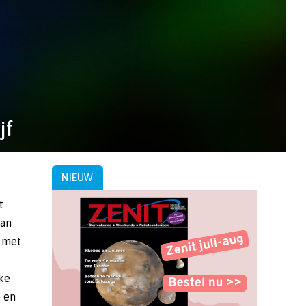
jf
NIEUW