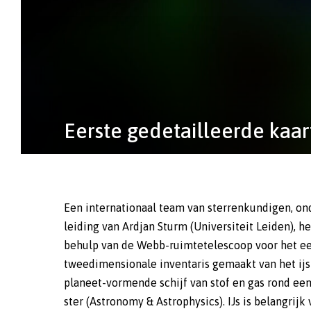
Eerste gedetailleerde kaar
Een internationaal team van sterrenkundigen, on
omdat we er van opzij tegenaan kijken. Het sterli
leiding van Ardjan Sturm (Universiteit Leiden), h
komt onderweg naar de telescoop veel molecu
behulp van de Webb-ruimtetelescoop voor het ee
de schijf tegen. Daardoor ontstaan absorptiespe
tweedimensionale inventaris gemaakt van het ijs
pieken die specifiek zijn voor elk molecu
planeet-vormende schijf van stof en gas rond ee
onderzoekers zagen in de absorptiespectra duid
ster (Astronomy & Astrophysics). IJs is belangrijk
pieken van waterijs (H2O), koolstofdioxide-ijs (