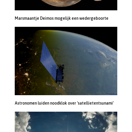
Marsmaantje Deimos mogelijk een wedergeboorte
Astronomen luiden noodklok over ‘satellietentsunami’