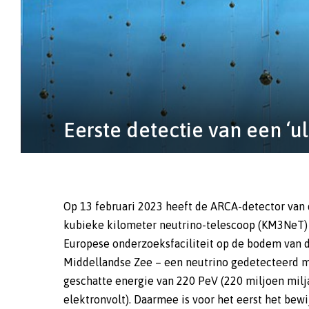
Eerste detectie van een ‘ul
Op 13 februari 2023 heeft de ARCA-detector van
fotonen de meest voorkomende deeltjes in het hee
kubieke kilometer neutrino-telescoop (KM3NeT)
zijn, laten ze zich vanwege hun zwakke interacti
Europese onderzoeksfaciliteit op de bodem van 
materie maar moeilijk detecteren. Daarvoor zijn enor
Middellandse Zee – een neutrino gedetecteerd 
detectoren nodig, zoals de nog in aanbouw 
geschatte energie van 220 PeV (220 miljoen milj
KM3NeT-neutrinotelescoop. KM3NeT gebruikt zeewa
elektronvolt). Daarmee is voor het eerst het bewi
als interactiemedium voor neutrino’s. Zijn optisc