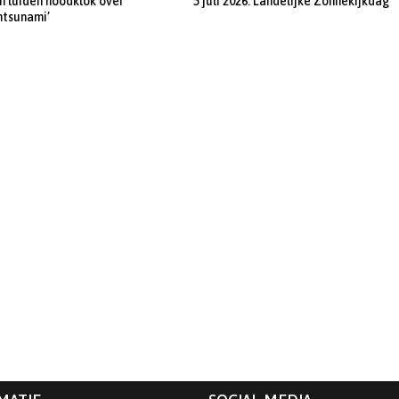
 luiden noodklok over
5 juli 2026: Landelijke Zonnekijkdag
ntsunami’