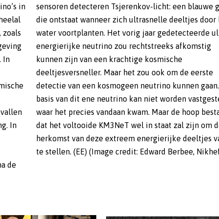
ino’s in
e gloed
heelal
or het
, zoals
ultra-
geving
omstig
 In
che
smische
aan. Op
vallen
estaat
g. In
om de
te stellen. (EE) (Image credit: Edward Berbee, Nikhe
na de