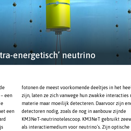
tra-energetisch’ neutrino
 de
lal
 – een
es met
de
me
met een
zijnde
ard
ter
js
he