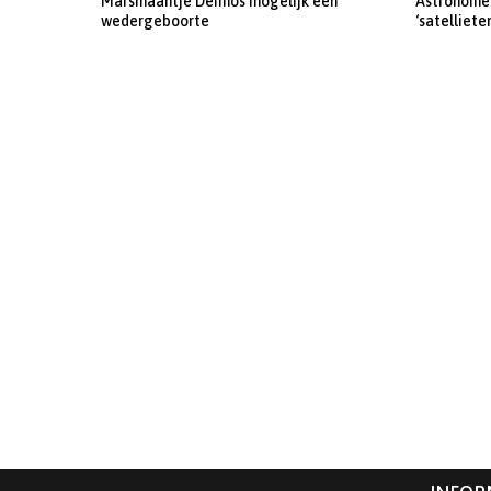
Marsmaantje Deimos mogelijk een
Astronomen
wedergeboorte
‘satelliete