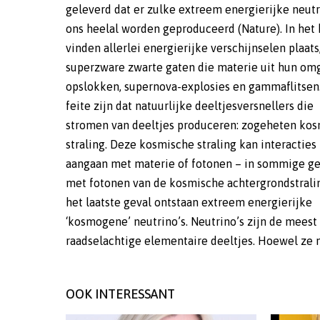
geleverd dat er zulke extreem energierijke neutr
sensoren detecteren Tsjerenkov-licht: een blauw
ons heelal worden geproduceerd (Nature). In het 
die ontstaat wanneer zich ultrasnelle deeltjes do
vinden allerlei energierijke verschijnselen plaats
water voortplanten. Het vorig jaar gedetecteerde 
superzware zwarte gaten die materie uit hun om
energierijke neutrino zou rechtstreeks afk
opslokken, supernova-explosies en gammaflitsen.
kunnen zijn van een krachtige kosmis
feite zijn dat natuurlijke deeltjesversnellers die
deeltjesversneller. Maar het zou ook om de eerste
stromen van deeltjes produceren: zogeheten ko
detectie van een kosmogeen neutrino kunnen g
straling. Deze kosmische straling kan interacties
basis van dit ene neutrino kan niet worden vastgesteld
aangaan met materie of fotonen – in sommige ge
waar het precies vandaan kwam. Maar de hoop b
met fotonen van de kosmische achtergrondstralin
dat het voltooide KM3NeT wel in staat zal zijn 
het laatste geval ontstaan extreem energierijke
herkomst van deze extreem energierijke deeltjes vast
‘kosmogene’ neutrino’s. Neutrino’s zijn de meest
raadselachtige elementaire deeltjes. Hoewel ze 
OOK INTERESSANT