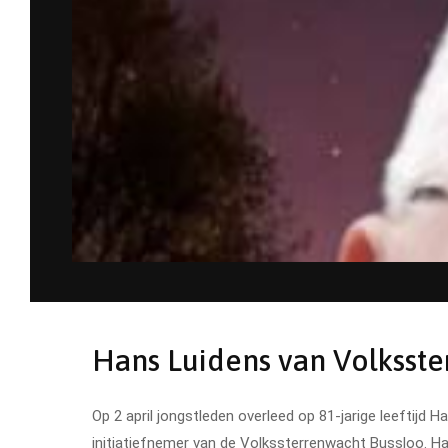
Hans Luidens van Volksst
Op 2 april jongstleden overleed op 81-jarige leeftijd 
initiatiefnemer van de Volkssterrenwacht Bussloo. H