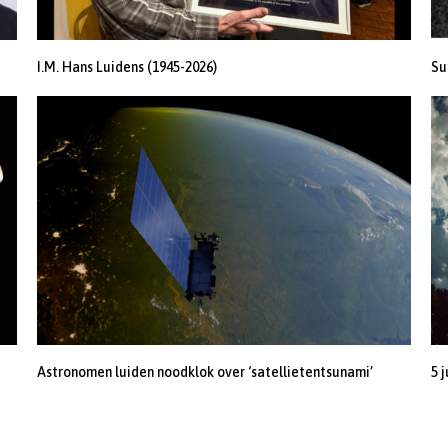
I.M. Hans Luidens (1945-2026)
Su
Astronomen luiden noodklok over ‘satellietentsunami’
5 