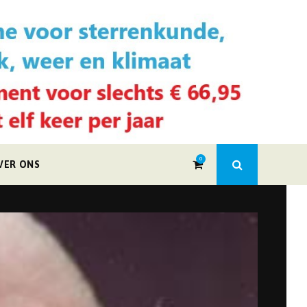
0
VER ONS