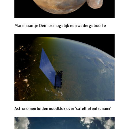
Marsmaantje Deimos mogelijk een wedergeboorte
Astronomen luiden noodklok over ‘satellietentsunami’