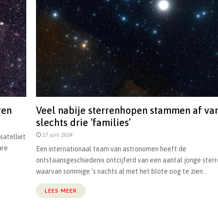
ren
Veel nabije sterrenhopen stammen af va
slechts drie ‘families’
17 juni 2024
satelliet
are
Een internationaal team van astronomen heeft de
ontstaansgeschiedenis ontcijferd van een aantal jonge ster
waarvan sommige ’s nachts al met het blote oog te zien...
LEES MEER