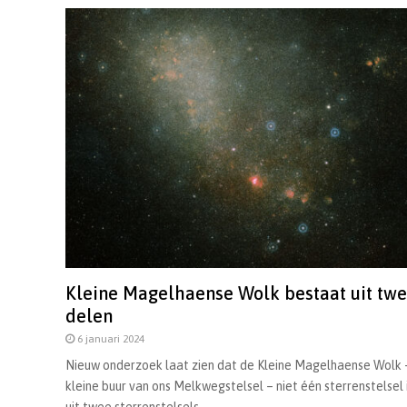
Kleine Magelhaense Wolk bestaat uit tw
delen
6 januari 2024
Nieuw onderzoek laat zien dat de Kleine Magelhaense Wolk 
kleine buur van ons Melkwegstelsel – niet één sterrenstelsel 