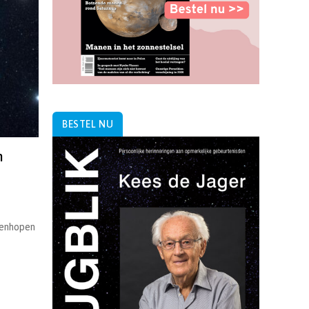
BESTEL NU
n
renhopen