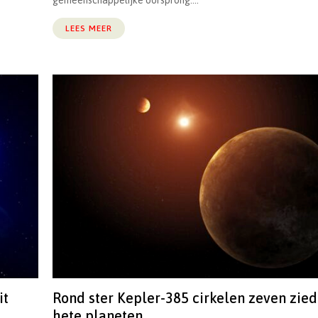
gemeenschappelijke oorsprong....
LEES MEER
it
Rond ster Kepler-385 cirkelen zeven zie
hete planeten