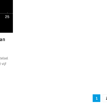
dan
telsel
 vijf
1