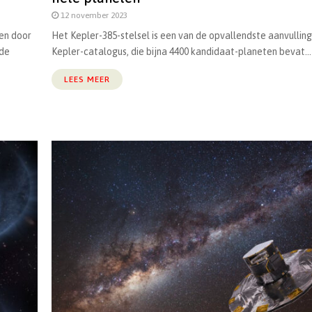
12 november 2023
en door
Het Kepler-385-stelsel is een van de opvallendste aanvullin
 de
Kepler-catalogus, die bijna 4400 kandidaat-planeten bevat...
LEES MEER