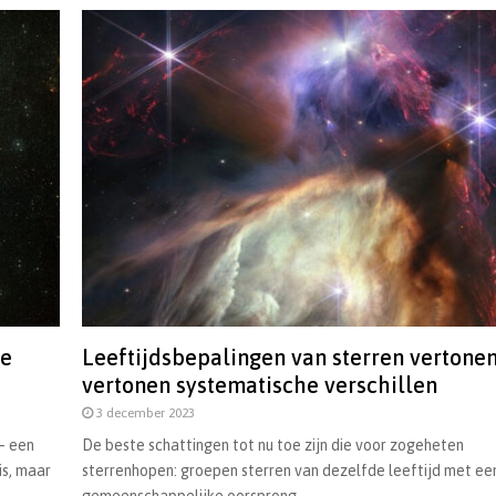
ee
Leeftijdsbepalingen van sterren vertone
vertonen systematische verschillen
3 december 2023
– een
De beste schattingen tot nu toe zijn die voor zogeheten
is, maar
sterrenhopen: groepen sterren van dezelfde leeftijd met ee