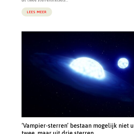
uit twee sterrenstelsels...
LEES MEER
‘Vampier-sterren’ bestaan mogelijk niet u
twee, maar uit drie sterren