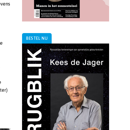
evens
BESTEL NU
de
,
e
ter)