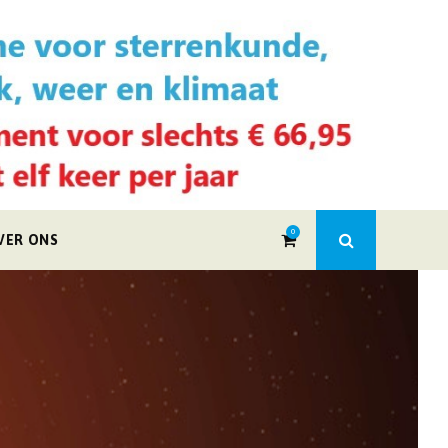
0
VER ONS