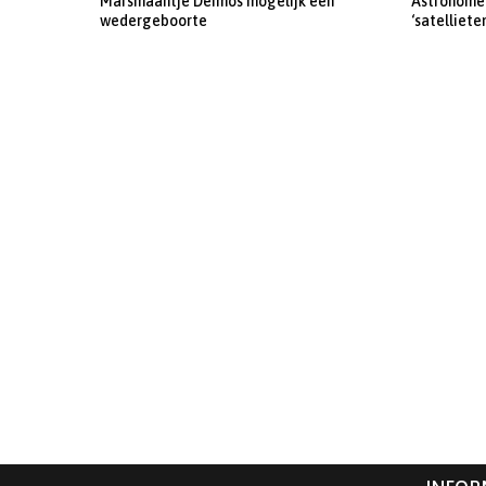
Marsmaantje Deimos mogelijk een
Astronomen
wedergeboorte
‘satelliete