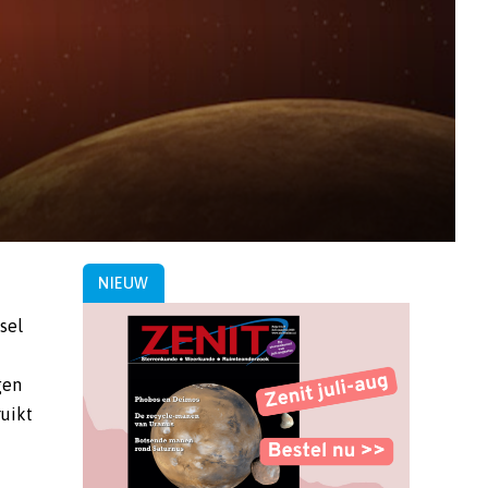
NIEUW
sel
gen
uikt