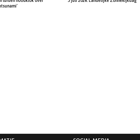
 luiden noodklok over
5 juli 2026: Landelijke Zonnekijkdag
ntsunami’