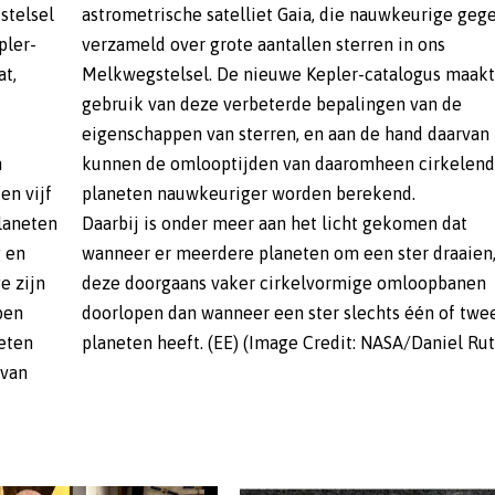
stelsel
astrometrische satelliet Gaia, die nauwkeurige geg
pler-
verzameld over grote aantallen sterren in ons
at,
Melkwegstelsel. De nieuwe Kepler-catalogus maakt
gebruik van deze verbeterde bepalingen van de
eigenschappen van sterren, en aan de hand daarvan
n
kunnen de omlooptijden van daaromheen cirkelen
en vijf
planeten nauwkeuriger worden berekend.
planeten
Daarbij is onder meer aan het licht gekomen dat
g en
wanneer er meerdere planeten om een ster draaien
e zijn
deze doorgaans vaker cirkelvormige omloopbanen
ben
doorlopen dan wanneer een ster slechts één of twe
neten
planeten heeft. (EE) (Image Credit: NASA/Daniel Rut
 van