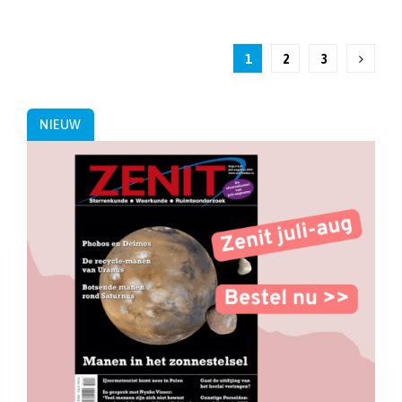
Berichten
1
2
3
paginering
NIEUW