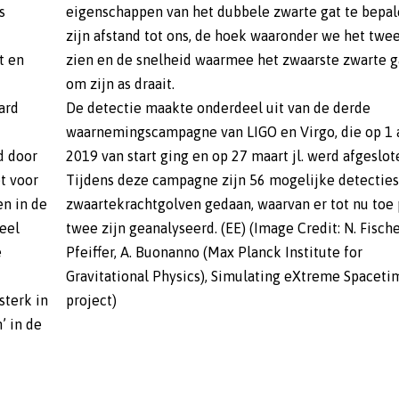
s
eigenschappen van het dubbele zwarte gat te bepal
zijn afstand tot ons, de hoek waaronder we het twee
t en
zien en de snelheid waarmee het zwaarste zwarte g
om zijn as draait.
ard
De detectie maakte onderdeel uit van de derde
waarnemingscampagne van LIGO en Virgo, die op 1 a
d door
2019 van start ging en op 27 maart jl. werd afgeslot
t voor
Tijdens deze campagne zijn 56 mogelijke detecties
en in de
zwaartekrachtgolven gedaan, waarvan er tot nu toe 
eel
twee zijn geanalyseerd. (EE) (Image Credit: N. Fische
e
Pfeiffer, A. Buonanno (Max Planck Institute for
Gravitational Physics), Simulating eXtreme Spaceti
sterk in
project)
’ in de