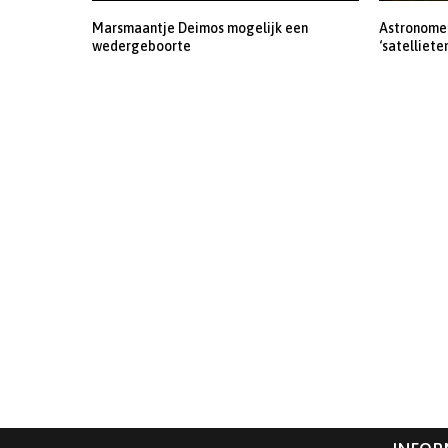
Marsmaantje Deimos mogelijk een
Astronomen
wedergeboorte
‘satelliete