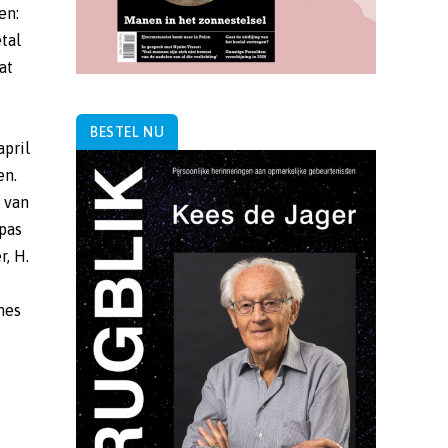
en:
tal
at
BESTEL NU
pril
en.
 van
pas
r, H.
mes