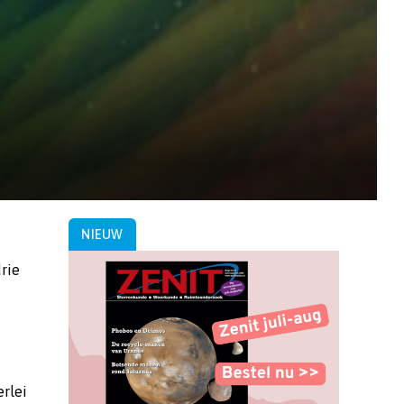
NIEUW
drie
erlei