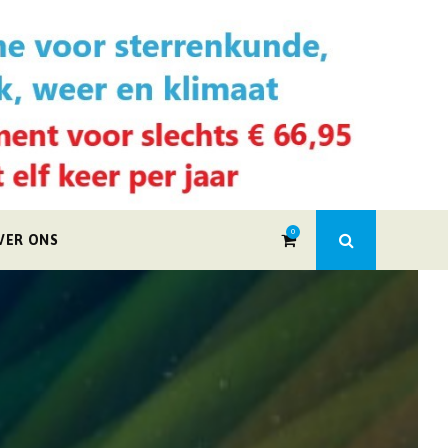
0
VER ONS