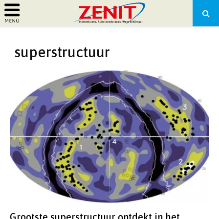
PRIMARY
superstructuur
MENU
Grootste superstructuur ontdekt in het