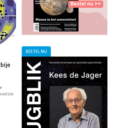
BESTEL NU
bije
we
grootste