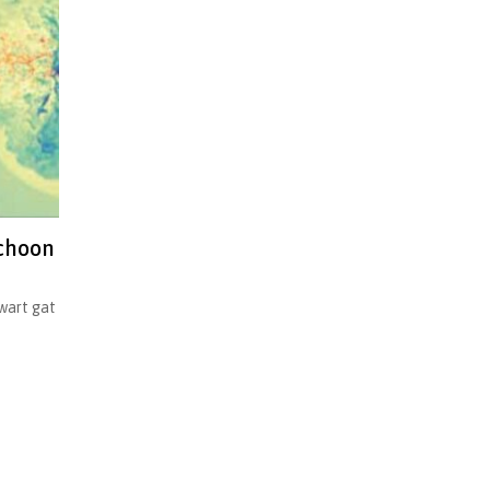
schoon
zwart gat