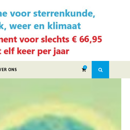
0
VER ONS