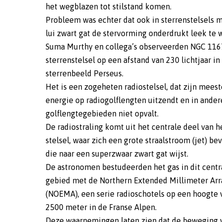
het wegblazen tot stilstand komen.
Probleem was echter dat ook in sterrenstelsels 
lui zwart gat de stervorming onderdrukt leek te 
Suma Murthy en collega’s observeerden NGC 116
sterrenstelsel op een afstand van 230 lichtjaar in
sterrenbeeld Perseus.
Het is een zogeheten radiostelsel, dat zijn meest
energie op radiogolflengten uitzendt en in ander
golflengtegebieden niet opvalt.
De radiostraling komt uit het centrale deel van h
stelsel, waar zich een grote straalstroom (jet) be
die naar een superzwaar zwart gat wijst.
De astronomen bestudeerden het gas in dit centr
gebied met de Northern Extended Millimeter Arr
(NOEMA), een serie radioschotels op een hoogte 
2500 meter in de Franse Alpen.
Deze waarnemingen laten zien dat de beweging 