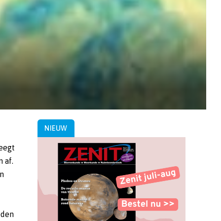
NIEUW
eegt
 af.
en
eden