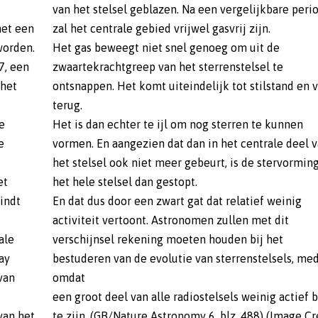
van het stelsel geblazen. Na een vergelijkbare peri
met een
zal het centrale gebied vrijwel gasvrij zijn.
worden.
Het gas beweegt niet snel genoeg om uit de
7, een
zwaartekrachtgreep van het sterrenstelsel te
 het
ontsnappen. Het komt uiteindelijk tot stilstand en v
terug.
e
Het is dan echter te ijl om nog sterren te kunnen
e
vormen. En aangezien dat dan in het centrale deel 
het stelsel ook niet meer gebeurt, is de stervorming
et
het hele stelsel dan gestopt.
vindt
En dat dus door een zwart gat dat relatief weinig
activiteit vertoont. Astronomen zullen met dit
ale
verschijnsel rekening moeten houden bij het
ay
bestuderen van de evolutie van sterrenstelsels, me
van
omdat
een groot deel van alle radiostelsels weinig actief b
van het
te zijn. (GB/Nature Astronomy 6, blz. 488) (Image Cr