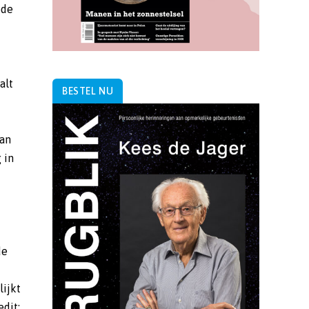
ode
alt
BESTEL NU
van
 in
de
lijkt
edit: