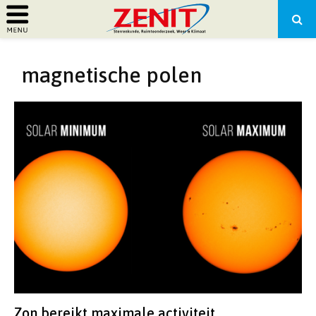
PRIMARY
magnetische polen
MENU
Zon bereikt maximale activiteit