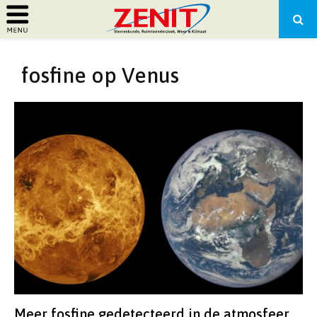
PRIMARY
fosfine op Venus
MENU
Meer fosfine gedetecteerd in de atmosfeer