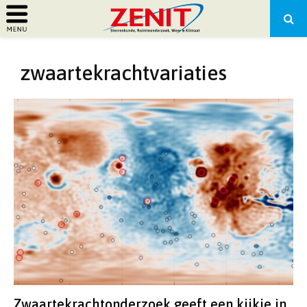
PRIMARY
zwaartekrachtvariaties
MENU
Zwaartekrachtonderzoek geeft een kijkje in