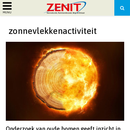
PRIMARY
zonnevlekkenactiviteit
MENU
Onderzoek van oude bomen geeft inzicht in