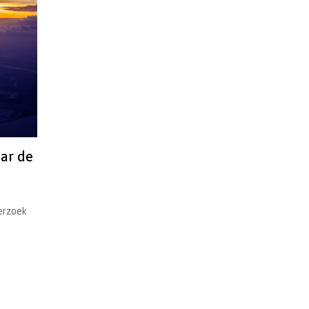
aar de
erzoek