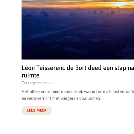
Léon Teisserenc de Bort deed een stap n
ruimte
13 september 2021
Het allereerste ruimteonderzoek was in feite atmosfeerond
en werd verricht met vliegers en ballonnen....
LEES MEER